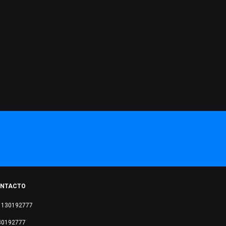
NTACTO
1130192777
30192777