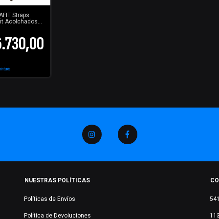
FIT Straps
fit Acolchados
Agarre Extra
.730,00
n interés
NUESTRAS POLÍTICAS
CO
Políticas de Envíos
54
Política de Devoluciones
11