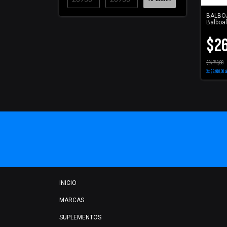
BALBOA
Balboa
60cm - 
Seguro
$26
$34.749,00
3
x
$8.910,00
si
INICIO
MARCAS
SUPLEMENTOS