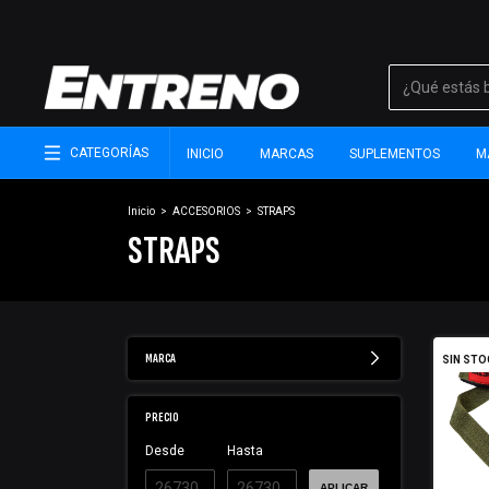
CATEGORÍAS
INICIO
MARCAS
SUPLEMENTOS
M
Inicio
>
ACCESORIOS
>
STRAPS
STRAPS
MARCA
SIN STO
PRECIO
Desde
Hasta
APLICAR