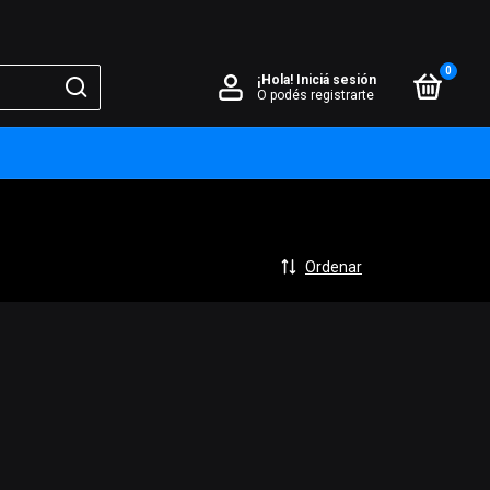
0
¡Hola!
Iniciá sesión
O podés registrarte
Ordenar