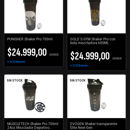
PUNISHER Shaker Pro 700ml
GOLD´S GYM Shaker Pro con
bola mezcladora 600ML
$24.999,00
$24.999,00
$29.999,00
$29.999,00
3
x
$8.333,00
sin interés
3
x
$8.333,00
sin interés
SIN STOCK
SIN STOCK
MUSCLETECH Shaker Pro 700ml
EVOGEN Shaker transparente
24oz Mezclador Deportivo
Elite Next-Gen