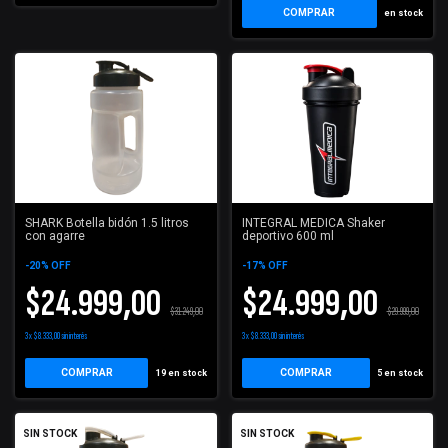
COMPRAR
en stock
SHARK Botella bidón 1.5 litros
INTEGRAL MEDICA Shaker
con agarre
deportivo 600 ml
-
20
%
OFF
-
17
%
OFF
$24.999,00
$24.999,00
$31.249,00
$29.999,00
3
x
$8.333,00
sin interés
3
x
$8.333,00
sin interés
COMPRAR
19
en stock
5
en stock
SIN STOCK
SIN STOCK