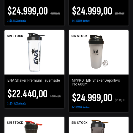
Oficial
$24.999,00
$24.999,00
$29.999,00
$29.999,00
3
x
$8.333,00
sin interés
3
x
$8.333,00
sin interés
SIN STOCK
SIN STOCK
ENA Shaker Premium Truemade
MYPROTEIN Shaker Deportivo
Pro 600ml
$22.440,00
$24.999,00
$28.050,00
$29.999,00
3
x
$7.480,00
sin interés
3
x
$8.333,00
sin interés
SIN STOCK
SIN STOCK