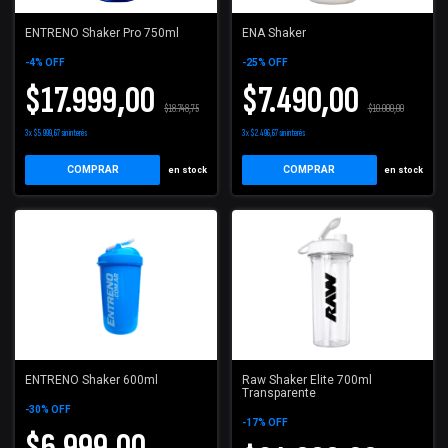
ENTRENO Shaker Pro 750ml
ENA Shaker
-
4
%
OFF
-
25
%
OFF
$17.999,00
$7.490,00
$18.748,75
$10.000,00
3
x
$5.999,67
sin interés
3
x
$2.496,67
sin interés
COMPRAR
COMPRAR
en stock
en stock
ENTRENO Shaker 600ml
Raw Shaker Elite 700ml
Transparente
-
30
%
OFF
-
17
%
OFF
$6.999,00