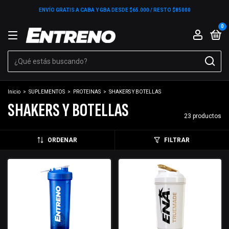
ENVÍO GRATIS A CABA Y GBA DESDE $65.000 / RESTO $85000
0
Inicio
>
SUPLEMENTOS
>
PROTEINAS
>
SHAKERS Y BOTELLAS
SHAKERS Y BOTELLAS
23 productos
ORDENAR
FILTRAR