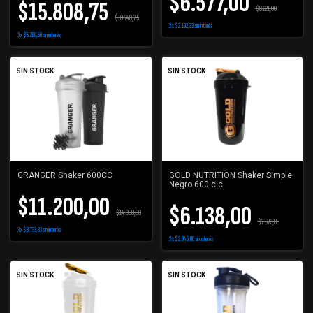
$6.577,00
$15.808,75
$8.221,00
$18.748,75
3
x
$2.192,33
sin interés
3
x
$5.269,58
sin interés
SIN STOCK
SIN STOCK
GRANGER Shaker 600CC
GOLD NUTRITION Shaker Simple
Negro 600 c.c
$11.200,00
$6.138,00
$14.000,00
$7.673,00
3
x
$3.733,33
sin interés
3
x
$2.046,00
sin interés
SIN STOCK
SIN STOCK