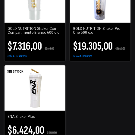
GOLD NUTRITION Shaker Con
GOLD NUTRITION Shaker Pro
Compartimento Blanco 600 c.c
One 500 c.c
$7.316,00
$19.305,00
$9.145,00
$24.131,00
3
x
$2.438,67
sin interés
3
x
$6.435,00
sin interés
SIN STOCK
ENA Shaker Plus
$6.424,00
$8.030,00