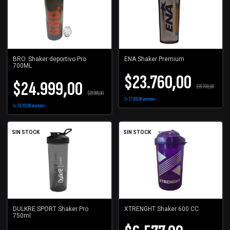
BRO. Shaker deportivo Pro
ENA Shaker Premium
700ML
$23.760,00
$24.999,00
$29.700,00
$29.999,00
3
x
$7.920,00
sin interés
3
x
$8.333,00
sin interés
SIN STOCK
SIN STOCK
DULKRE SPORT Shaker Pro
XTRENGHT Shaker 600 CC
750ml