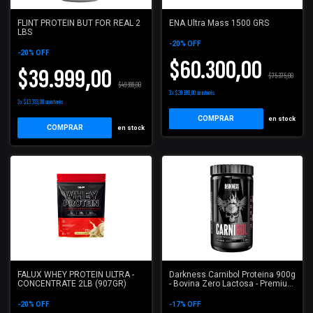
FLINT PROTEIN BUT FOR REAL 2
ENA Ultra Mass 1500 GRS
LBS
-
20
%
OFF
-
20
%
OFF
$60.300,00
$39.999,00
$75.375,00
$49.999,00
3
x
$20.100,00
sin interés
3
x
$13.333,00
sin interés
COMPRAR
en stock
COMPRAR
en stock
FALUX WHEY PROTEIN ULTRA -
Darkness Carnibol Proteina 900g
CONCENTRATE 2LB (907GR)
- Bovina Zero Lactosa - Premium
Isolate
-
20
%
OFF
-
17
%
OFF