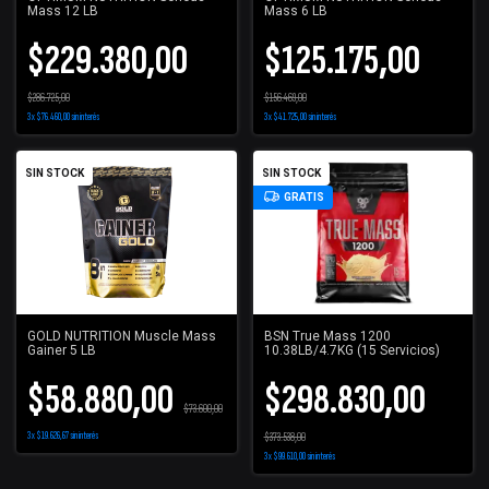
Mass 12 LB
Mass 6 LB
$229.380,00
$125.175,00
$286.725,00
$156.469,00
3
x
$76.460,00
sin interés
3
x
$41.725,00
sin interés
SIN STOCK
SIN STOCK
GRATIS
GOLD NUTRITION Muscle Mass
BSN True Mass 1200
Gainer 5 LB
10.38LB/4.7KG (15 Servicios)
$58.880,00
$298.830,00
$73.600,00
3
x
$19.626,67
sin interés
$373.538,00
3
x
$99.610,00
sin interés