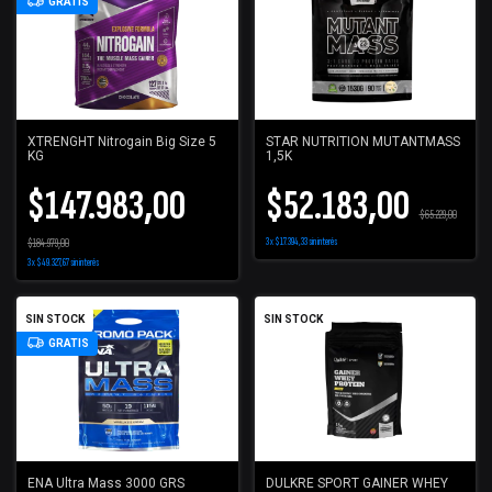
GRATIS
XTRENGHT Nitrogain Big Size 5
STAR NUTRITION MUTANTMASS
KG
1,5K
$147.983,00
$52.183,00
$65.229,00
$184.979,00
3
x
$17.394,33
sin interés
3
x
$49.327,67
sin interés
SIN STOCK
SIN STOCK
GRATIS
ENA Ultra Mass 3000 GRS
DULKRE SPORT GAINER WHEY