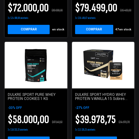
$72.000,00
$79.499,00
$90.000,00
$95.400,00
3
x
$24.000,00
sin interés
3
x
$26.499,67
sin interés
COMPRAR
COMPRAR
en stock
47
en stock
DULKRE SPORT PURE WHEY
DULKRE SPORT HYDRO WHEY
PROTEIN COOKIES 1 KG
PROTEIN VAINILLA 15 Sobres
31g
-
33
%
OFF
-
27
%
OFF
$58.000,00
$39.978,75
$87.140,63
$54.970,78
3
x
$19.333,33
sin interés
3
x
$13.326,25
sin interés