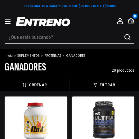
ENVÍO GRATIS A CABA Y GBA DESDE $65.000 / RESTO $85000
0
Inicio
>
SUPLEMENTOS
>
PROTEINAS
>
GANADORES
GANADORES
20 productos
ORDENAR
FILTRAR