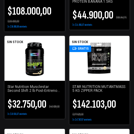
PROTEIN BANANA 1.5KG
$108.000,00
$44.900,00
$66.343,75
$135.000,00
3
x
$14.966,67
sin interés
3
x
$36.000,00
sin interés
SIN STOCK
SIN STOCK
GRATIS
Star Nutrition Musclestar
STAR NUTRITION MUTANTMASS
Second Shift 2 lb Post-Entreno
5 KG ZIPPER PACK
Vainilla
$32.750,00
$142.103,00
$40.938,00
3
x
$10.916,67
sin interés
$177.629,00
3
x
$47.367,67
sin interés