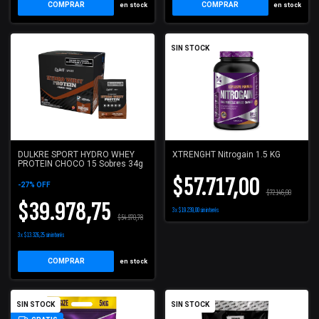
COMPRAR
COMPRAR
en stock
en stock
SIN STOCK
DULKRE SPORT HYDRO WHEY
XTRENGHT Nitrogain 1.5 KG
PROTEIN CHOCO 15 Sobres 34g
$57.717,00
-
27
%
OFF
$72.146,00
$39.978,75
3
x
$19.239,00
sin interés
$54.970,78
3
x
$13.326,25
sin interés
COMPRAR
en stock
SIN STOCK
SIN STOCK