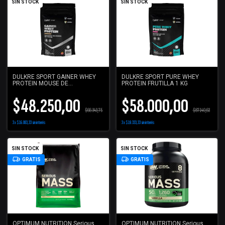
SIN STOCK
SIN STOCK
DULKRE SPORT GAINER WHEY
DULKRE SPORT PURE WHEY
PROTEIN MOUSE DE
PROTEIN FRUTILLA 1 KG
CHOCOLATE 1.5KG
$48.250,00
$58.000,00
$66.343,75
$87.140,63
3
x
$16.083,33
sin interés
3
x
$19.333,33
sin interés
SIN STOCK
SIN STOCK
GRATIS
GRATIS
OPTIMUM NUTRITION Serious
OPTIMUM NUTRITION Serious